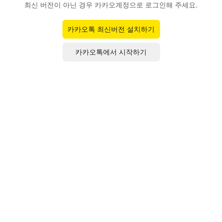
최신 버전이 아닌 경우 카카오계정으로 로그인해 주세요.
카카오톡 최신버전 설치하기
카카오톡에서 시작하기