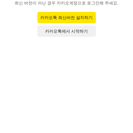
최신 버전이 아닌 경우 카카오계정으로 로그인해 주세요.
카카오톡 최신버전 설치하기
카카오톡에서 시작하기