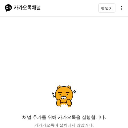
앱열기
채널 추가를 위해 카카오톡을 실행합니다.
카카카오톡이 설치되지 않았거나,