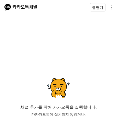
앱열기
채널 추가를 위해 카카오톡을 실행합니다.
카카카오톡이 설치되지 않았거나,