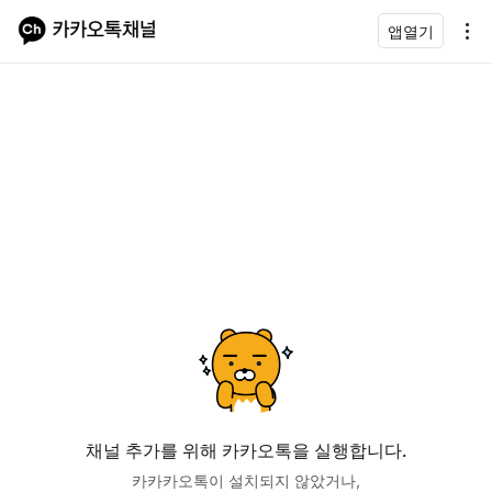
앱열기
채널 추가를 위해 카카오톡을 실행합니다.
카카카오톡이 설치되지 않았거나,