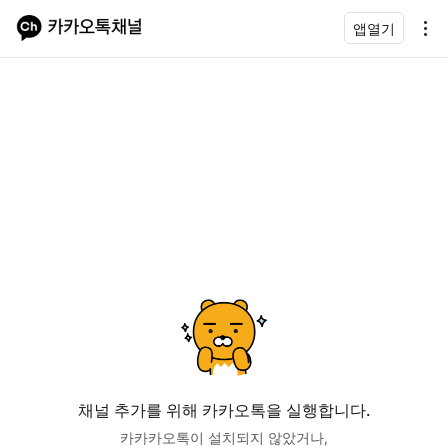
앱열기
채널 추가를 위해 카카오톡을 실행합니다.
카카카오톡이 설치되지 않았거나,