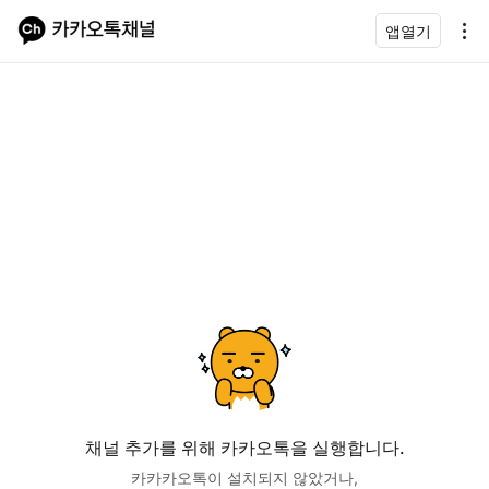
앱열기
채널 추가를 위해 카카오톡을 실행합니다.
카카카오톡이 설치되지 않았거나,