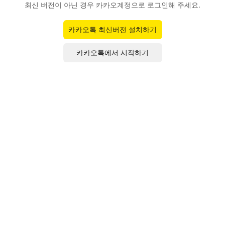
최신 버전이 아닌 경우 카카오계정으로 로그인해 주세요.
카카오톡 최신버전 설치하기
카카오톡에서 시작하기