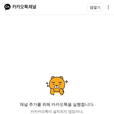
앱열기
채널 추가를 위해 카카오톡을 실행합니다.
카카카오톡이 설치되지 않았거나,