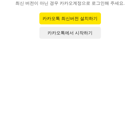
최신 버전이 아닌 경우 카카오계정으로 로그인해 주세요.
카카오톡 최신버전 설치하기
카카오톡에서 시작하기